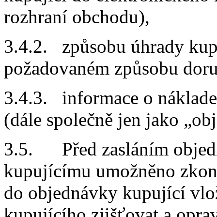
rozhraní obchodu),
3.4.2. způsobu úhrady kupn
požadovaném způsobu doruč
3.4.3. informace o náklad
(dále společně jen jako „ob
3.5. Před zasláním objed
kupujícímu umožněno zkontr
do objednávky kupující vlož
kupujícího zjišťovat a opra