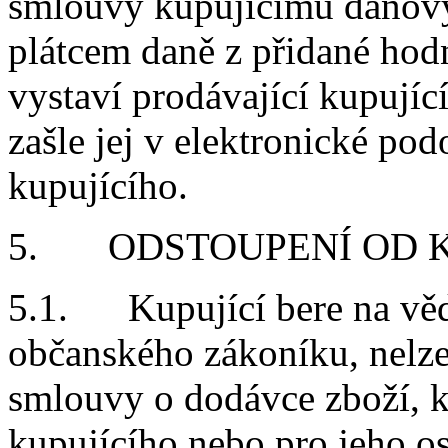
smlouvy kupujícímu daňový 
plátcem daně z přidané hod
vystaví prodávající kupujíc
zašle jej v elektronické po
kupujícího.
5. ODSTOUPENÍ OD 
5.1. Kupující bere na věd
občanského zákoníku, nelze
smlouvy o dodávce zboží, k
kupujícího nebo pro jeho o