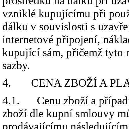
prostředků na dálku při uz
vzniklé kupujícímu při pou
dálku v souvislosti s uzav
internetové připojení, nákla
kupující sám, přičemž tyto 
sazby.
4. CENA ZBOŽÍ A PL
4.1. Cenu zboží a případn
zboží dle kupní smlouvy mů
prodávajícímu
následujícím