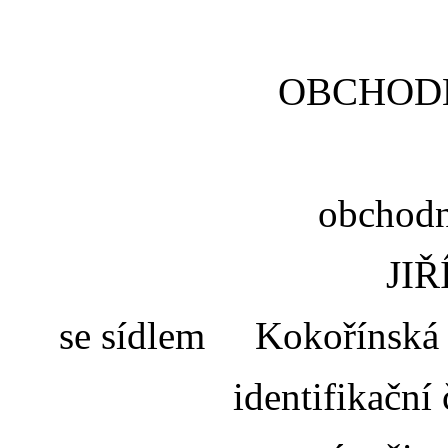
OBCHOD
obchodn
JI
se sídlem Kokořínská 
identifikačn